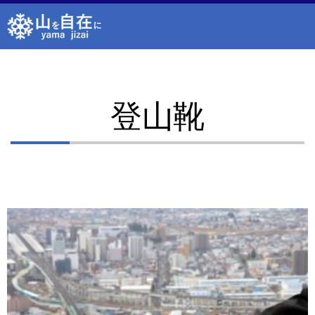
内
容
を
ス
キ
ッ
登山靴
プ