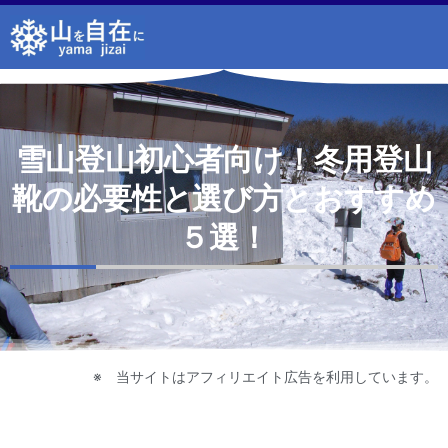
内
容
を
ス
キ
ッ
雪山登山初心者向け！冬用登山
プ
靴の必要性と選び方とおすすめ
５選！
※ 当サイトはアフィリエイト広告を利用しています。