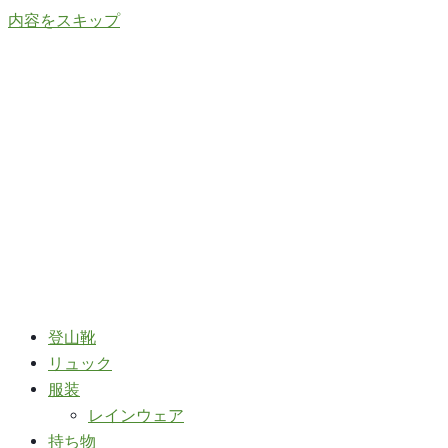
内容をスキップ
登山靴
リュック
服装
レインウェア
持ち物