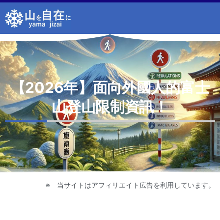
内
容
を
ス
キ
ッ
プ
【2026年】面向外國人的富士
山登山限制資訊！
※ 当サイトはアフィリエイト広告を利用しています。